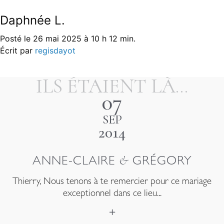
Daphnée L.
MENU
Posté le 26 mai 2025 à 10 h 12 min.
Navigation
Marion & Charles
François L.
Écrit par
regisdayot
de
l’article
ILS ÉTAIENT LÀ...
07
SEP
2014
&
ANNE-CLAIRE
GRÉGORY
Thierry, Nous tenons à te remercier pour ce mariage
exceptionnel dans ce lieu...