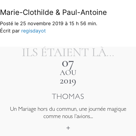
Marie-Clothilde & Paul-Antoine
MENU
Posté le 25 novembre 2019 à 15 h 56 min.
Navigation
Cyrille et Solenn
Muriel et Gwenegan
Écrit par
regisdayot
de
l’article
ILS ÉTAIENT LÀ...
07
AOU
2019
THOMAS
Un Mariage hors du commun, une journée magique
comme nous l’avions...